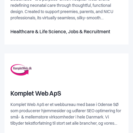
redefining neonatal care through thoughtful, functional
design. Created to support preemies, parents, and NICU
professionals, its virtually seamless, silky-smooth
SmartDesign fabric helps reduce skin damage, improve
thermoregulation, protect medical lines, and enhance baby–
Healthcare & Life Science, Jobs & Recruitment
parent bonding—while easing nursing workloads and
supporting sustainable hospital procurement.
Komplet Web ApS
Komplet Web ApS er et webbureau med base i Odense SØ
som producerer hjemmesider og udfører SEO optimering for
små- & mellemstore virksomheder i hele Danmark. Vi
tilbyder tekstforfatning til stort set alle brancher, og vores
webdesigns bliver udarbejdet med fokus på kundens ønsker