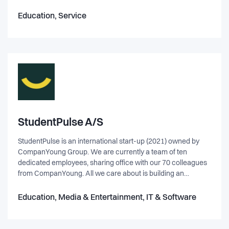
unika behov. Albert ger skräddarsydd och flexibel hjälp -
varsomhelst och närsomhelst. Vi tror på att kunskap ska
Education, Service
vara lättillgängligt, roligt och för alla, och vår dröm är att alla
Sveriges elever når sin fulla potential genom att vi förändrar
sättet hur elever lär sig. Finns att laddas ner på Appstore och
Google Play.
StudentPulse A/S
StudentPulse is an international start-up (2021) owned by
CompanYoung Group. We are currently a team of ten
dedicated employees, sharing office with our 70 colleagues
from CompanYoung. All we care about is building an
intelligent platform that helps educational institutions to
increase student satisfaction through data, globally.
Education, Media & Entertainment, IT & Software