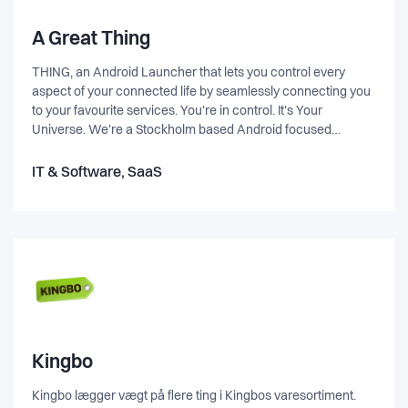
A Great Thing
THING, an Android Launcher that lets you control every
aspect of your connected life by seamlessly connecting you
to your favourite services. You're in control. It's Your
Universe. We're a Stockholm based Android focused
startup, looking to rethink mobile UX. We're big believers in
mobility, automation, machine learning and curating users'
IT & Software, SaaS
mobile life - and having lots of fun upending an industry!
Kingbo
Kingbo lægger vægt på flere ting i Kingbos varesortiment.