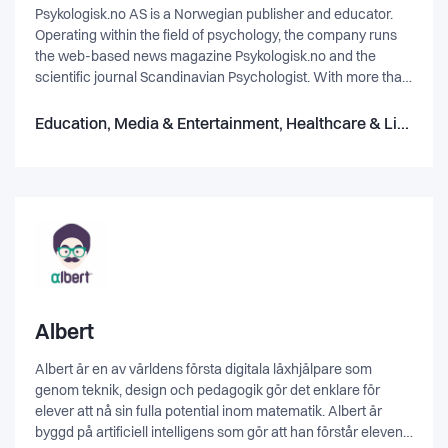
Psykologisk.no AS is a Norwegian publisher and educator.
Operating within the field of psychology, the company runs
the web-based news magazine Psykologisk.no and the
scientific journal Scandinavian Psychologist. With more than
2.9 million page views in 2015, the website
https://psykologisk.no is recommended by The Norwegian
Education, Media & Entertainment, Healthcare & Life Science
Electronic Health Library and sponsored by the Research
Council of Norway.Psykologisk.no AS is a member of
Norwegian Media Businesses' Association.
Albert
Albert är en av världens första digitala läxhjälpare som
genom teknik, design och pedagogik gör det enklare för
elever att nå sin fulla potential inom matematik. Albert är
byggd på artificiell intelligens som gör att han förstår elevens