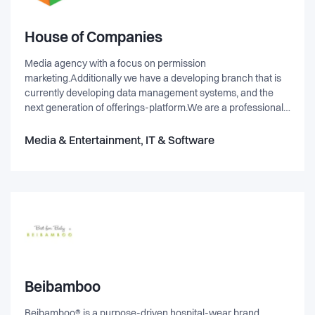
House of Companies
Media agency with a focus on permission
marketing.Additionally we have a developing branch that is
currently developing data management systems, and the
next generation of offerings-platform.We are a professional
team, with 15+ years experience within the online
industry.Our slogan "focus on tomorrows market" is pinnacle
Media & Entertainment, IT & Software
for our approach to the online market. - Constantly coming
up with improvements to the existing market, and also
implementing entirely new ideas and concepts.
Beibamboo
Beibamboo® is a purpose-driven hospital-wear brand