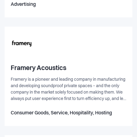
til farver, billeder osv. I vores webbureau kigger vi løbende
Advertising
efter nye samarbejdspartnere såvel som muligheden for at
ansætte dygtige SEO konsulenter eller lignende.
Framery Acoustics
Framery is a pioneer and leading company in manufacturing
and developing soundproof private spaces – and the only
company in the market solely focused on making them. We
always put user experience first to turn efficiency up, and let
people bloom. Our clients range from small offices to the
world’s leading brands.
Consumer Goods, Service, Hospitality, Hosting