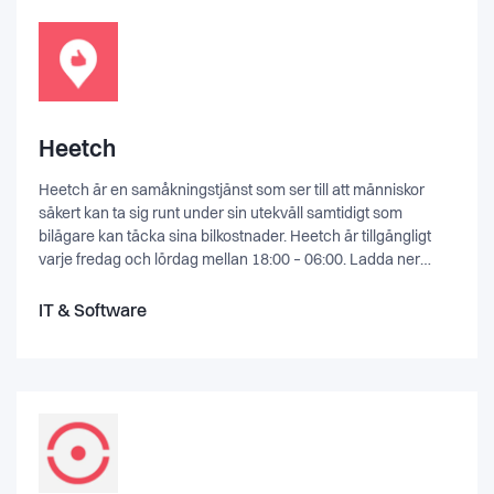
Heetch
Heetch är en samåkningstjänst som ser till att människor
säkert kan ta sig runt under sin utekväll samtidigt som
bilägare kan täcka sina bilkostnader. Heetch är tillgängligt
varje fredag och lördag mellan 18:00 – 06:00. Ladda ner
appen för att beställa din Heetch så ses vi på klubben!Läs
mer om oss på: http://www.heetch.com/se
IT & Software