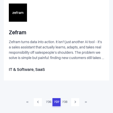
Zefram
Zefram turns data into action. It isn't just another AI tool - it's
a sales assistant that actually learns, adapts, and takes real
responsibility off salespeople's shoulders. The problem we
solve is simple but painful: finding new customers still takes a
ridiculous amount of time and manual work. Traditional
company databases give you raw leads, spreadsheets, and
IT & Software, SaaS
bloated filters — but then leave you alone to do the hardest
parts: research, personalization, outreach, follow-ups, and
staying consistent day after day. At the core of Zefram is a
massive company database enriched with both structured
data (public company records, financial statements,
decision-maker info) and AI-optimized data points like
‹
›
«
736
737
738
»
business descriptions and up-to-date financial narratives.
We analyze, normalize, and connect this information so it’s