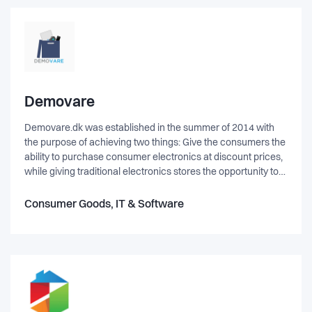
Demovare
Demovare.dk was established in the summer of 2014 with
the purpose of achieving two things: Give the consumers the
ability to purchase consumer electronics at discount prices,
while giving traditional electronics stores the opportunity to
sell their out-of-box products in an easy and elegant manner.
With growing demand, we seek to evolve and expand the
Consumer Goods, IT & Software
company into new markets for returned products. A simple
solution for consumers and stores.