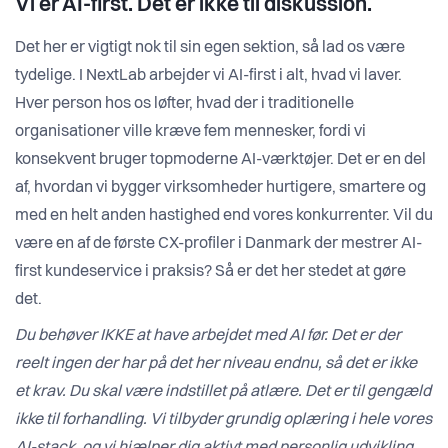
Vi er AI-first. Det er ikke til diskussion.
Det her er vigtigt nok til sin egen sektion, så lad os være
tydelige. I NextLab arbejder vi AI-first i alt, hvad vi laver.
Hver person hos os løfter, hvad der i traditionelle
organisationer ville kræve fem mennesker, fordi vi
konsekvent bruger topmoderne AI-værktøjer. Det er en del
af, hvordan vi bygger virksomheder hurtigere, smartere og
med en helt anden hastighed end vores konkurrenter. Vil du
være en af de første CX-profiler i Danmark der mestrer AI-
first kundeservice i praksis? Så er det her stedet at gøre
det.
Du behøver IKKE at have arbejdet med AI før. Det er der
reelt ingen der har på det her niveau endnu, så det er ikke
et krav. Du skal være indstillet på atlære. Det er til gengæld
ikke til forhandling. Vi tilbyder grundig oplæring i hele vores