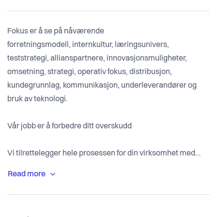
Fokus er å se på nåværende
forretningsmodell, internkultur, læringsunivers,
teststrategi, allianspartnere, innovasjonsmuligheter,
omsetning, strategi, operativ fokus, distribusjon,
kundegrunnlag, kommunikasjon, underleverandører og
bruk av teknologi.
Vår jobb er å forbedre ditt overskudd
Vi tilrettelegger hele prosessen for din virksomhet med
forundersøkelser og mulighetsstudie av virkemidler. Dette
blir til en aksjonsplan med testperioder for å optimalisere
et positivt resultat. Vi kan se på helheten eller kun fokusere
på ett eller flere tema.