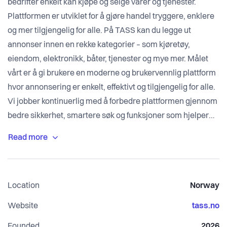
bedrifter enkelt kan kjøpe og selge varer og tjenester.
Plattformen er utviklet for å gjøre handel tryggere, enklere
og mer tilgjengelig for alle. På TASS kan du legge ut
annonser innen en rekke kategorier – som kjøretøy,
eiendom, elektronikk, båter, tjenester og mye mer. Målet
vårt er å gi brukere en moderne og brukervennlig plattform
hvor annonsering er enkelt, effektivt og tilgjengelig for alle.
Vi jobber kontinuerlig med å forbedre plattformen gjennom
bedre sikkerhet, smartere søk og funksjoner som hjelper
kjøpere og selgere å finne hverandre raskere. TASS
fokuserer også på å forebygge svindel og skape et tryggere
annonsemarked. Vår visjon er å bygge en åpen og
brukervennlig markedsplass hvor mennesker kan handle
Location
Norway
Website
tass.no
Founded
2026