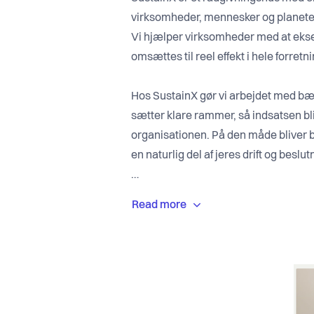
virksomheder, mennesker og planet
Vi hjælper virksomheder med at eks
omsættes til reel effekt i hele forretn
Hos SustainX gør vi arbejdet med bæ
sætter klare rammer, så indsatsen bl
organisationen. På den måde bliver 
en naturlig del af jeres drift og beslut
Med vores erfaring inden for bæredy
hjælper vi jer med at skabe reelle fre
Ikke bare gode intentioner.