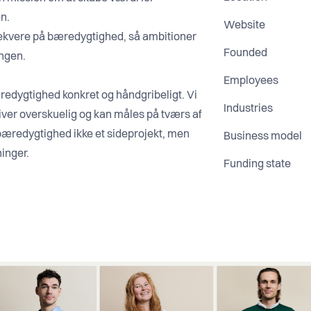
en.
Website
ekvere på bæredygtighed, så ambitioner
Founded
ingen.
Employees
redygtighed konkret og håndgribeligt. Vi
Industries
iver overskuelig og kan måles på tværs af
bæredygtighed ikke et sideprojekt, men
Business model
ninger.
Funding state
gtighed, ESG og praktisk implementering
mskridt.