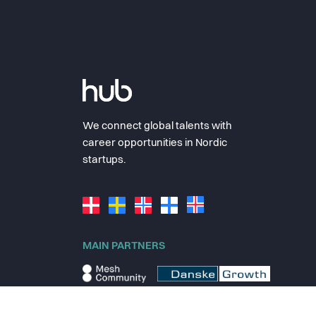
We connect global talents with
career opportunities in Nordic
startups.
MAIN PARTNERS
© 2025 thehub.io
Terms
Privacy