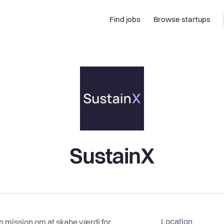
Find jobs
Browse startups
SustainX
Location
n mission om at skabe værdi for