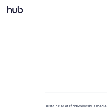
SustainX er et rådgivningshus med e