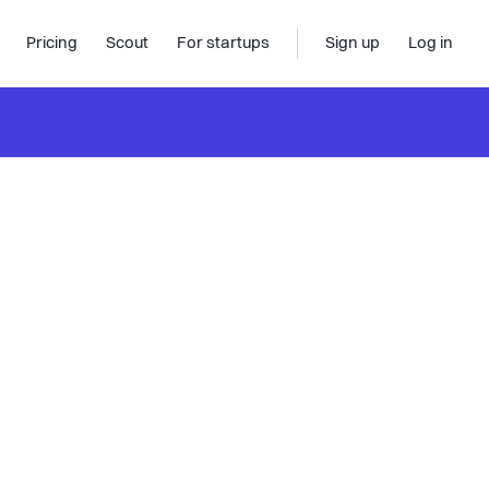
Pricing
Scout
For startups
Sign up
Log in