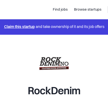
Find jobs
Browse startups
Claim this startup
and take ownership of it and its job offers
RockDenim