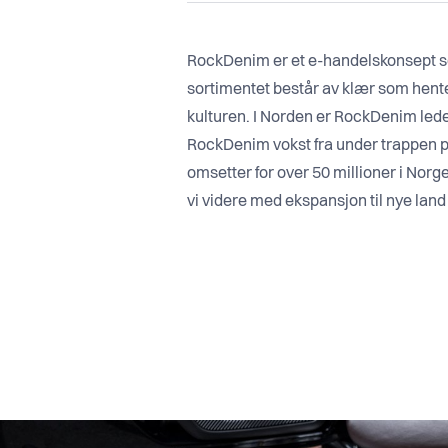
RockDenim er et e-handelskonsept so
sortimentet består av klær som henter 
kulturen. I Norden er RockDenim leden
RockDenim vokst fra under trappen på
omsetter for over 50 millioner i Norg
vi videre med ekspansjon til nye land