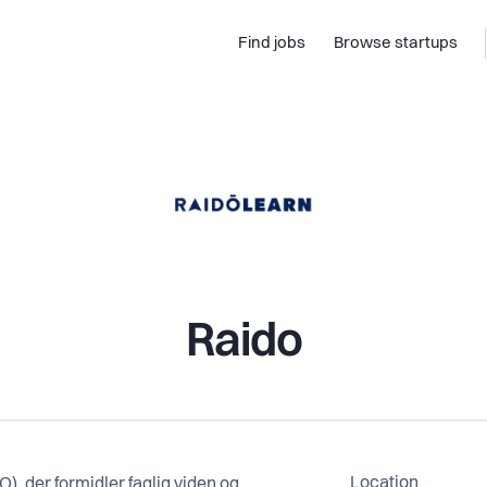
Find jobs
Browse startups
Raido
Location
), der formidler faglig viden og