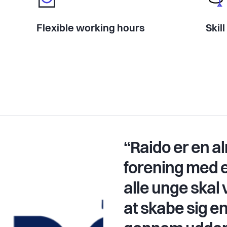
Flexible working hours
Skil
“Raido er en a
forening med e
alle unge skal 
at skabe sig e