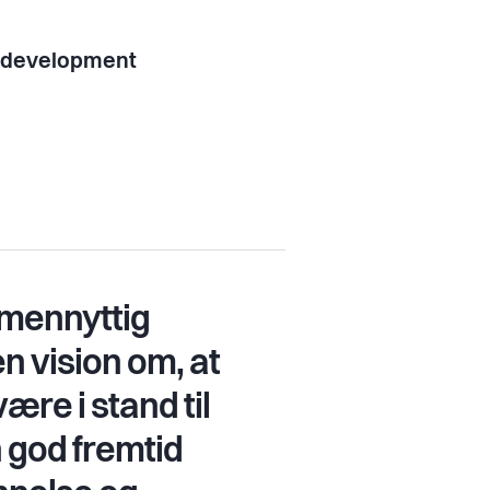
l development
lmennyttig
n vision om, at
være i stand til
n god fremtid