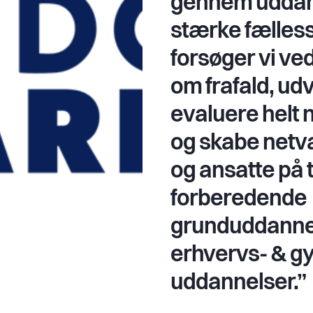
gennem uddan
stærke fælless
forsøger vi ve
om frafald, udv
evaluere helt 
og skabe netvæ
og ansatte på 
forberedende
grunduddanne
erhvervs- & g
uddannelser.”