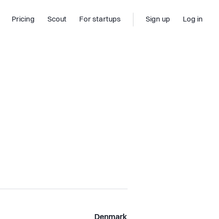
Pricing
Scout
For startups
Sign up
Log in
Denmark