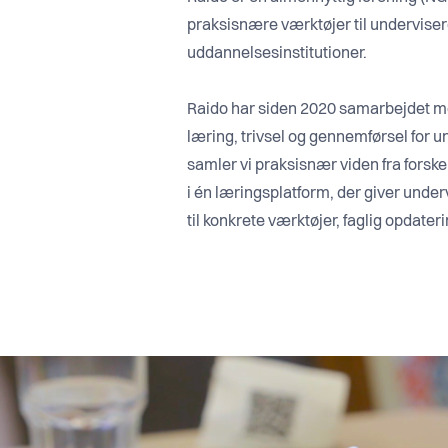
praksisnære værktøjer til underviser
uddannelsesinstitutioner.
Raido har siden 2020 samarbejdet me
læring, trivsel og gennemførsel for
samler vi praksisnær viden fra forske
i én læringsplatform, der giver unde
til konkrete værktøjer, faglig opdate