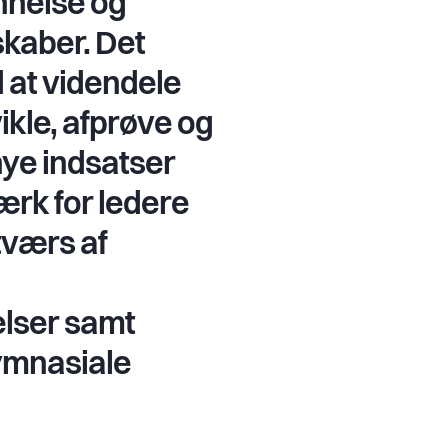
nelse og
kaber. Det
d at videndele
ikle, afprøve og
nye indsatser
rk for ledere
tværs af
lser samt
ymnasiale