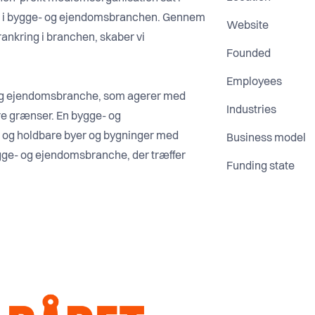
d i bygge- og ejendomsbranchen. Gennem
Website
rankring i branchen, skaber vi
Founded
Employees
 og ejendomsbranche, som agerer med
Industries
re grænser. En bygge- og
 og holdbare byer og bygninger med
Business model
ygge- og ejendomsbranche, der træffer
Funding state
 nu og i fremtiden.