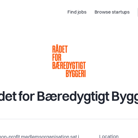
Find jobs
Browse startups
et for Bæredygtigt Byg
Location
 non-profit medlemsorganisation sat i