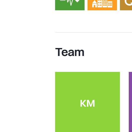
Team
KM