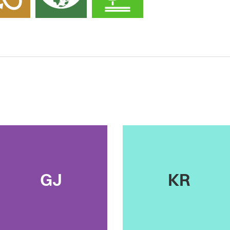
GJ
KR