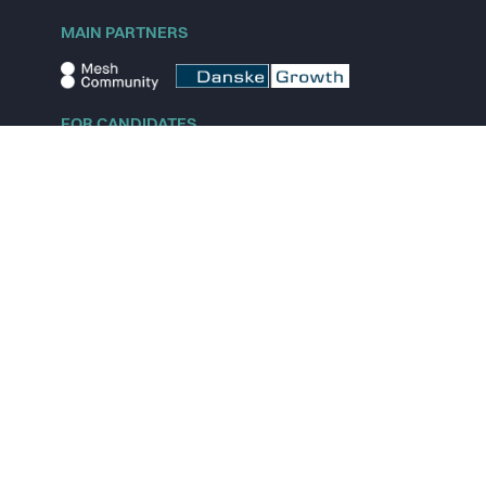
MAIN PARTNERS
FOR CANDIDATES
Explore jobs
Explore remote jobs
Explore startups
Explore content
FOR STARTUPS
Overview
Pricing
Scout