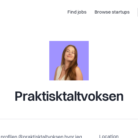
Find jobs
Browse startups
Praktisktaltvoksen
Location
k profilen @praktisktaltvoksen hvor jeg