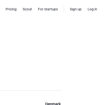
Pricing
Scout
For startups
Sign up
Log in
Denmark