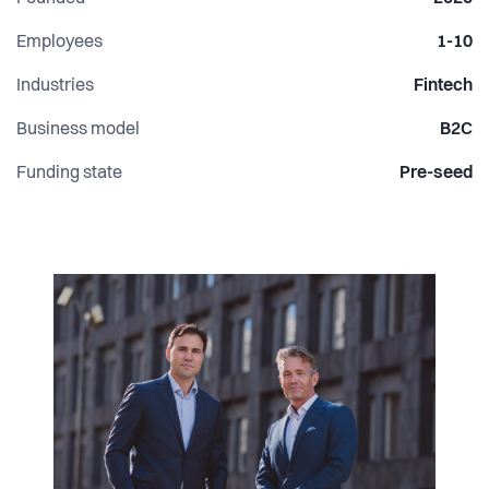
För dig som vill investera med mer struktur, disciplin och
datadriven klarhet.
Employees
1-10
Process före känsla. Data före åsikt.
Industries
Fintech
Business model
B2C
Funding state
Pre-seed