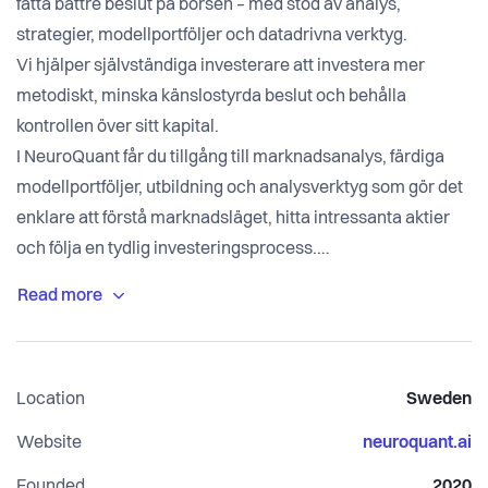
fatta bättre beslut på börsen – med stöd av analys,
strategier, modellportföljer och datadrivna verktyg.
Vi hjälper självständiga investerare att investera mer
metodiskt, minska känslostyrda beslut och behålla
kontrollen över sitt kapital.
I NeuroQuant får du tillgång till marknadsanalys, färdiga
modellportföljer, utbildning och analysverktyg som gör det
enklare att förstå marknadsläget, hitta intressanta aktier
och följa en tydlig investeringsprocess.
Vår filosofi är enkel: framgång på börsen handlar inte om
att gissa rätt – utan om att följa strukturerade modeller som
fungerar över tid.
NeuroQuant kombinerar kvantitativ analys, teknisk analys,
Location
Sweden
fundamental data och marknadstolkning i en plattform
skapad för investerare som vill fatta egna beslut, men med
Website
neuroquant.ai
ett professionellt beslutsstöd i ryggen.
Founded
2020