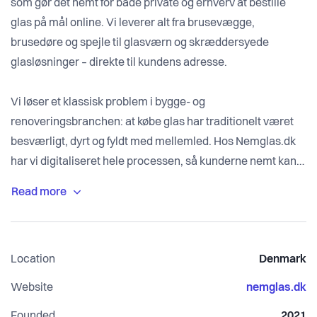
som gør det nemt for både private og erhverv at bestille
glas på mål online. Vi leverer alt fra brusevægge,
brusedøre og spejle til glasværn og skræddersyede
glasløsninger – direkte til kundens adresse.
Vi løser et klassisk problem i bygge- og
renoveringsbranchen: at købe glas har traditionelt været
besværligt, dyrt og fyldt med mellemled. Hos Nemglas.dk
har vi digitaliseret hele processen, så kunderne nemt kan
indtaste mål, vælge glas og modtage en færdig pris på få
sekunder.
Vores mål er at forandre en gammeldags branche gennem
Location
Denmark
gennemsigtighed, god service og høj kvalitet – leveret
hurtigt og til en fair pris.
Website
nemglas.dk
Founded
2021