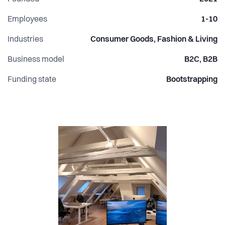
Virksomheden drives fra Aarhus og vokser i øjeblikket
markant, med fokus på både B2C og B2B. Vi er et lille,
Employees
1-10
ambitiøst team, der tror på ansvar, tempo og en stærk
Industries
Consumer Goods, Fashion & Living
kundeoplevelse.
Business model
B2C, B2B
Funding state
Bootstrapping