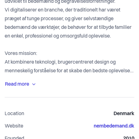
udviklet til bedemænd og begravelsesforretninger.
Vi digitaliserer en branche, der traditionelt har været
præget af tunge processer, og giver selvstændige
bedemænd de værktøjer, de behøver for at tilbyde familier
en enkel, professionel og omsorgsfuld oplevelse.
Vores mission:
At kombinere teknologi, brugercentreret design og
menneskelig forståelse for at skabe den bedste oplevelse
før, under og efter en begravelse – for både
virksomhederne og de pårørende.
Hvad vi bygger 🚀
Location
Denmark
Udviklet i tæt samarbejde med fagfolk dækker
Website
nembedemand.dk
NemBedemand hele værdikæden i en moderne
Founded
2010