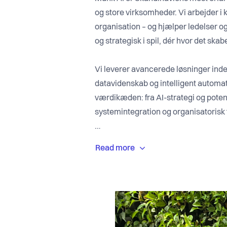
og store virksomheder. Vi arbejder i 
organisation – og hjælper ledelser og
og strategisk i spil, dér hvor det sk
Vi leverer avancerede løsninger inde
datavidenskab og intelligent automa
værdikæden: fra AI-strategi og poten
systemintegration og organisatorisk 
Blandt vores løsninger er InternGPT 
større organisationer, AI til churn-fo
kundeservice og compliance. Vores 
Europas mest ambitiøse virksomheder
dagligt drift, beslutningsstøtte og fo
Vi tror på AI som en strukturel konk