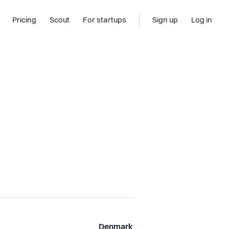
Pricing
Scout
For startups
Sign up
Log in
Denmark