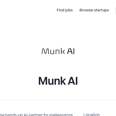
Find jobs
Browse startups
Munk AI
Location
ne hands-on AI-partner for mellemstore