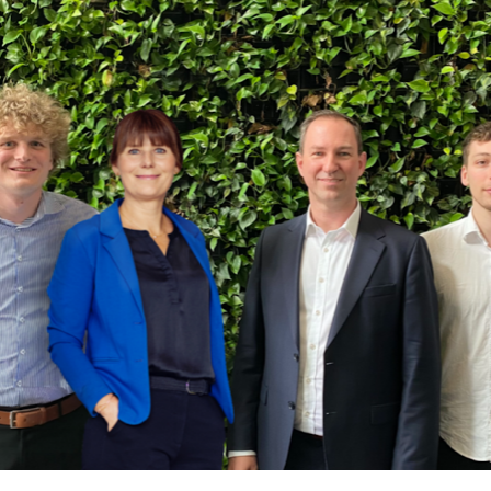
er det ansvar, vi bygger vores rådgivning
lent- og udviklingshus.
i antal medarbejdere – men efter at skabe
 ressourcer, ved at lade AI løse alt det,