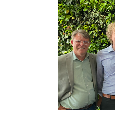
som en del af kerneforretningen. Det 
og leverancer på.
Vores ambition er klar:
Vi vil være Europas førende AI konsu
Vi stræber ikke efter at blive størst 
størst mulig værdi med færrest mulige
der kan automatiseres.