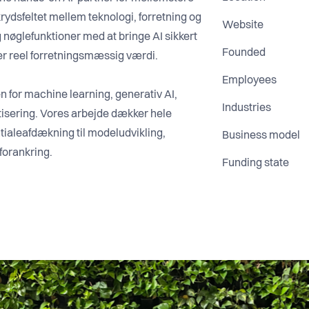
krydsfeltet mellem teknologi, forretning og
Website
 nøglefunktioner med at bringe AI sikkert
Founded
aber reel forretningsmæssig værdi.
Employees
n for machine learning, generativ AI,
Industries
tisering. Vores arbejde dækker hele
tialeafdækning til modeludvikling,
Business model
forankring.
Funding state
– en intern sprogmodel til videnadgang i
rudsigelse, tilbudsautomatisering,
kunder tæller nogle af Danmarks og
 – og vores løsninger understøtter
rretningsudvikling på tværs af brancher.
urrencefaktor – ikke som eksperiment, men