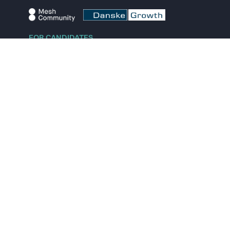
FOR CANDIDATES
Explore jobs
Explore remote jobs
Explore startups
Explore content
FOR STARTUPS
Overview
Pricing
Scout
Investor list