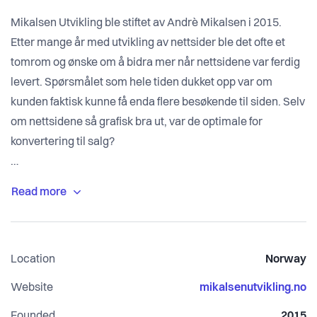
Mikalsen Utvikling ble stiftet av Andrè Mikalsen i 2015.
Etter mange år med utvikling av nettsider ble det ofte et
tomrom og ønske om å bidra mer når nettsidene var ferdig
levert. Spørsmålet som hele tiden dukket opp var om
kunden faktisk kunne få enda flere besøkende til siden. Selv
om nettsidene så grafisk bra ut, var de optimale for
konvertering til salg?
Dermed startet ferden inn i markedsføring og de digitale
kanalene. Etter mange kurs og sene netter ved siden av full
jobb, var det på tide å omsette teori til praksis.
Location
Norway
Vår første kunde fikk over 30 nye kunder den første
måneden, og måtte ansette 2 nye medarbeidere for å
Website
mikalsenutvikling.no
håndtere den drastisk økende kundestrømmen.
Founded
2015