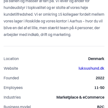
på banen og masser af fart på. Vi lever og ånder for
hundeudstyr i topkvalitet og er stolte af vores høje
kundetilfredshed. Vi er omkring 15 kollegaer fordelt mellem
vores lager i Roskilde og vores kontor i Aarhus – hvor du vil
blive en del af et lille, men stærkt team på 4 personer, der
arbejder med indkøb, drift og marketing.
Location
Denmark
Website
luksushund.dk
Founded
2022
Employees
11-50
Industries
Marketplace & eCommerce
Business model
B2C