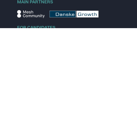
MAIN PARTNERS
FOR CANDIDATES
Explore jobs
Explore remote jobs
Explore startups
Explore content
FOR STARTUPS
Overview
Pricing
Scout