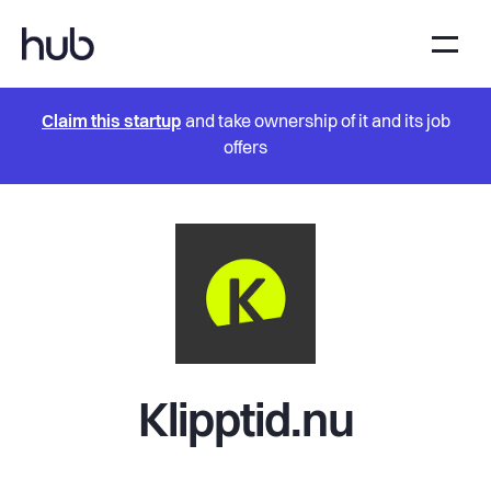
Claim this startup
and take ownership of it and its job
offers
Klipptid.nu