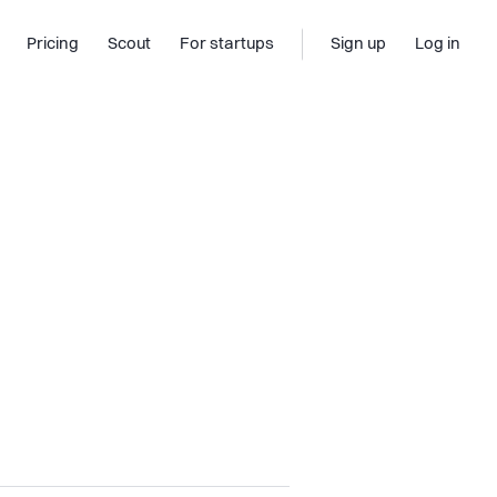
Pricing
Scout
For startups
Sign up
Log in