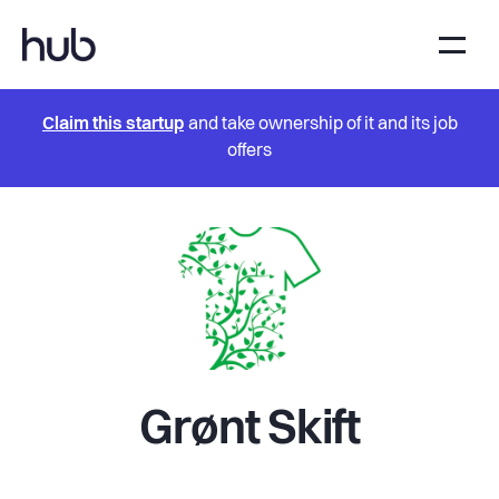
Claim this startup
and take ownership of it and its job
offers
Grønt Skift