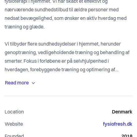
fysioterapi i hjemmet. Vi har skabt et effektivt og
nærværende sundhedstilbud til ældre personer med
nedsat bevægelighed, som ønsker en aktiv hverdag med
træning og glæde.
Vi tilbyder flere sundhedsydelser i hjemmet, herunder
genoptræning, vedligeholdende træning og behandling af
smerter. Fokus i forløbene er på selvhjulpenhed i
hverdagen, forebyggende træning og optimering af
livskvalitet.
Fysiofresh er et privat sundhedstilbud, registreret hos
Styrelsen for Patientsikkerhed. Vores team består af
Location
Denmark
erfarne fysioterapeuter med viden om ældres helbred og
klinisk erfaring fra hospitaler, kommuner og klinikker. Vi
Website
fysiofresh.dk
kører ud i det meste af landet, herunder i København,
Founded
2018