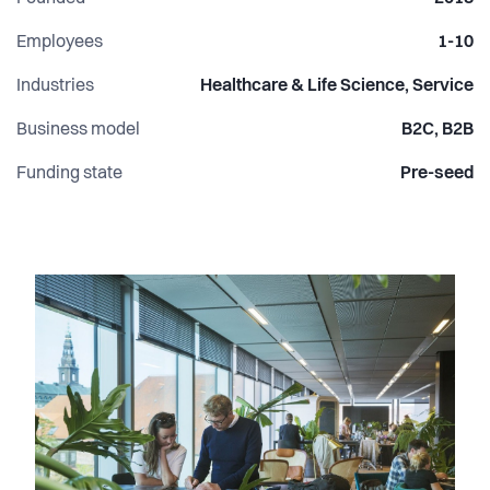
Aarhus, Odense, Aalborg og Esbjerg.
Employees
1-10
Vores vision er at give ældre mulighed for at holde sig friske
Industries
Healthcare & Life Science, Service
hele livet og at være et positivt bidrag til de udfordringer,
som fremtidens sundhedssystem står overfor.
Business model
B2C, B2B
Funding state
Pre-seed