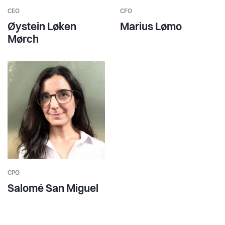
CEO
CFO
Øystein Løken
Marius Lømo
Mørch
CPO
Salomé San Miguel