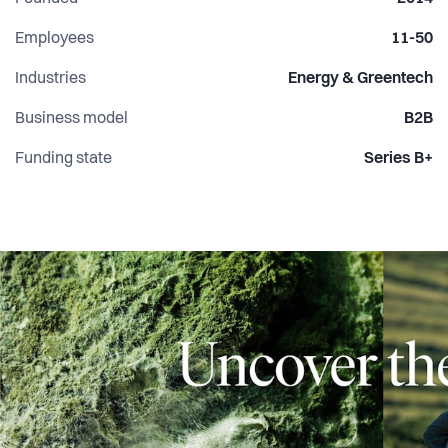
erfaring sikrer god prosjektgjennomføring, lønnsomhet og
sirkulære verdikjeder. Vi kjenner også på at å løse
Employees
11-50
problemer kan være både gøy og givende.
Industries
Energy & Greentech
Business model
B2B
Funding state
Series B+