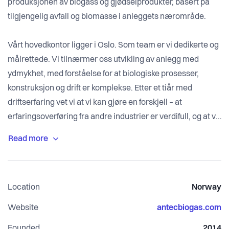
produksjonen av biogass og gjødselprodukter, basert på
tilgjengelig avfall og biomasse i anleggets nærområde.
Vårt hovedkontor ligger i Oslo. Som team er vi dedikerte og
målrettede. Vi tilnærmer oss utvikling av anlegg med
ydmykhet, med forståelse for at biologiske prosesser,
konstruksjon og drift er komplekse. Etter et tiår med
driftserfaring vet vi at vi kan gjøre en forskjell – at
erfaringsoverføring fra andre industrier er verdifull, og at vi,
til tross for vår størrelse, kan bidra med gode løsninger.
Gjennom mange år har teamet fått god erfaring med bruk
av forskjellige typer biomasser i biogassproduksjon. Vi tror
Location
Norway
at amspillet mellom teknologi og biologi er en viktig
suksessfaktor for å få til en god og lønnsom
Website
antecbiogas.com
biogassproduksjon. Antec teamets kompetanse og
Founded
2014