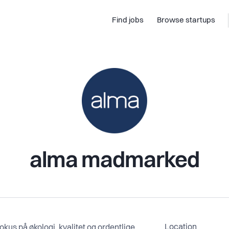
Find jobs
Browse startups
alma madmarked
Location
us på økologi, kvalitet og ordentlige