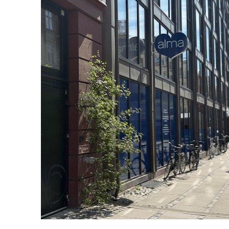
Vi skaber en bedre indkøbsoplevelse
butiksindretning og det nærværend
vores kunder.
På denne måde håber vi at blive det 
ansvarsbevidste kunder, som nyder g
på planeten.