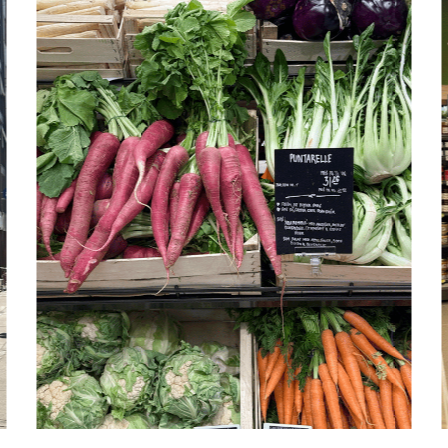
 og har fokus på den behagelige
e møde mellem vores medarbejdere og
foretrukne indkøbssted for
od mad, men samtidig går op i at passe