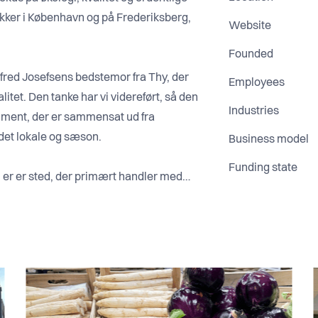
utikker i København og på Frederiksberg,
Website
Founded
fred Josefsens bedstemor fra Thy, der
Employees
itet. Den tanke har vi videreført, så den
Industries
timent, der er sammensat ud fra
 det lokale og sæson.
Business model
Funding state
i er er sted, der primært handler med
ikke have et stort udvalg af alle mulig
drikkes.
 adgang til økologi. Vi samler de
varer på tværs af alle kategorier, så
 et bevidst valg, der er til glæde for