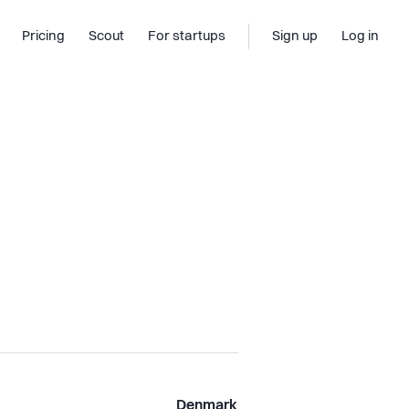
Pricing
Scout
For startups
Sign up
Log in
Denmark