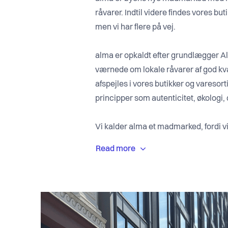
råvarer. Indtil videre findes vores b
men vi har flere på vej.
alma er opkaldt efter grundlægger Al
værnede om lokale råvarer af god kval
afspejles i vores butikker og varesor
principper som autenticitet, økologi,
Vi kalder alma et madmarked, fordi v
madvarer og drikkevarer. Derfor vil vi 
andre varer, der ikke kan spises eller 
Med alma giver vi danskerne nemmere
bedste, sundeste, grønneste kvalitets
vores kunder får nemmere ved at træffe
både dem selv og planeten.