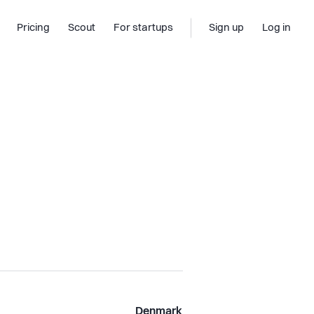
Pricing
Scout
For startups
Sign up
Log in
Denmark