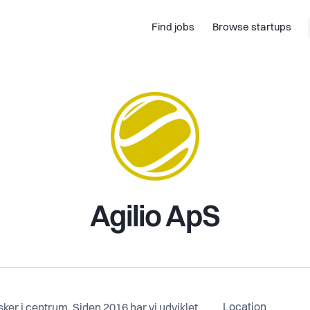
Find jobs
Browse startups
Agilio ApS
Location
r i centrum. Siden 2016 har vi udviklet