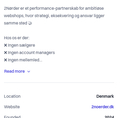
2Nørder er et performance-partnerskab for ambitiøse
webshops, hvor strategi, eksekvering og ansvar ligger
samme sted 🤝
Hos os er der:
❌ Ingen sælgere
❌ Ingen account managers
❌ Ingen mellemled
De mennesker, der tænker, prioriterer og tester, er de
samme, du sparrer med – og de samme, der sidder på
kontoen.
Location
Denmark
Alt, vi gør, er forankret i vores Performance Framework 2.0
Website
2noerder.dk
🧠
Founded
2024