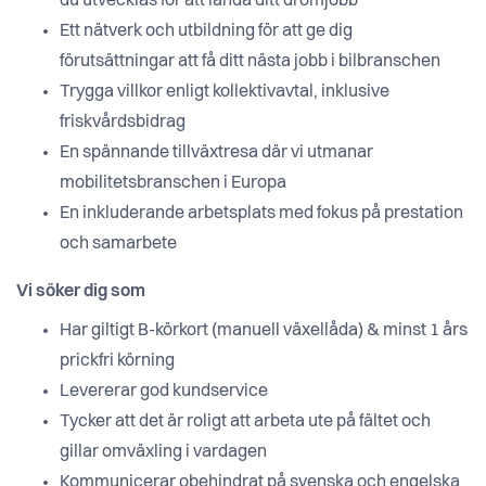
du utvecklas för att landa ditt drömjobb
Ett nätverk och utbildning för att ge dig
förutsättningar att få ditt nästa jobb i bilbranschen
Trygga villkor enligt kollektivavtal, inklusive
friskvårdsbidrag
En spännande tillväxtresa där vi utmanar
mobilitetsbranschen i Europa
En inkluderande arbetsplats med fokus på prestation
och samarbete
Vi söker dig som
Har giltigt B-körkort (manuell växellåda) & minst 1 års
prickfri körning
Levererar god kundservice
Tycker att det är roligt att arbeta ute på fältet och
gillar omväxling i vardagen
Kommunicerar obehindrat på svenska och engelska