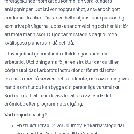
företagskunder som att du kör mellan våra kunders
anläggningar. Det kräver noggrannhet, ansvar och gott
omdöme i trafiken. Det är en heltidstjänst som passar dig
som trivs på vägarna, uppskattar omväxling och har lätt för
att möta människor. Du jobbar mestadels dagtid, men
kvällspass planeras in då och då.
Utöver jobbet genomför du utbildningar under din
arbetstid. Utbildningarna följer en struktur där du till en
början utbildas i arbetets instruktioner för att därefter
fokusera mer på service och kundmöte, och avslutningsvis
handla om hur du kan bygga ditt personliga varumärke.
Kort och gott, allt som krävs för att du ska landa ditt
drömjobb efter programmets utgång.
Vad erbjuder vi dig?
En strukturerad Driver Journey: En karriärstege där