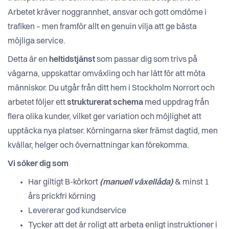
Arbetet kräver noggrannhet, ansvar och gott omdöme i
trafiken – men framför allt en genuin vilja att ge bästa
möjliga service.
Detta är en
heltidstjänst
som passar dig som trivs på
vägarna, uppskattar omväxling och har lätt för att möta
människor. Du utgår från ditt hem i Stockholm Norrort och
arbetet följer ett
strukturerat schema
med uppdrag från
flera olika kunder, vilket ger variation och möjlighet att
upptäcka nya platser. Körningarna sker främst dagtid, men
kvällar, helger och övernattningar kan förekomma.
Vi söker dig som
Har giltigt B-körkort
(manuell växellåda)
& minst 1
års prickfri körning
Levererar god kundservice
Tycker att det är roligt att arbeta enligt instruktioner i