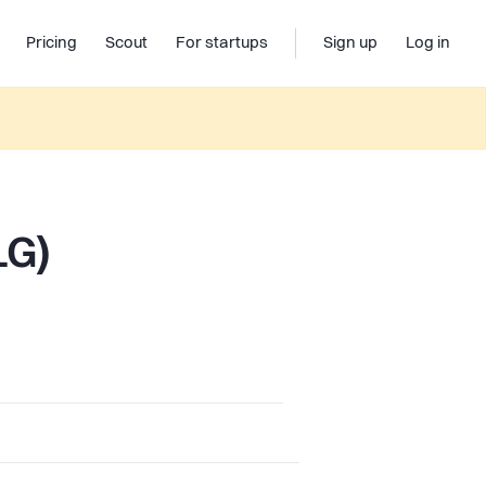
Pricing
Scout
For startups
Sign up
Log in
LG)