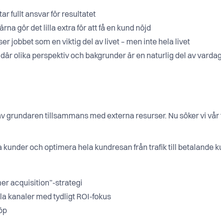
tar fullt ansvar för resultatet
na gör det lilla extra för att få en kund nöjd
er jobbet som en viktig del av livet – men inte hela livet
ö där olika perspektiv och bakgrunder är en naturlig del av varda
 av grundaren tillsammans med externa resurser. Nu söker vi vår 
ya kunder och optimera hela kundresan från trafik till betalande k
er acquisition”-strategi
ala kanaler med tydligt ROI-fokus
öp