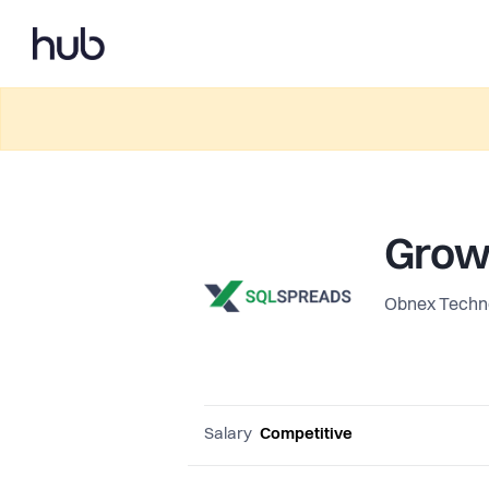
Growt
Obnex Techn
Salary
Competitive