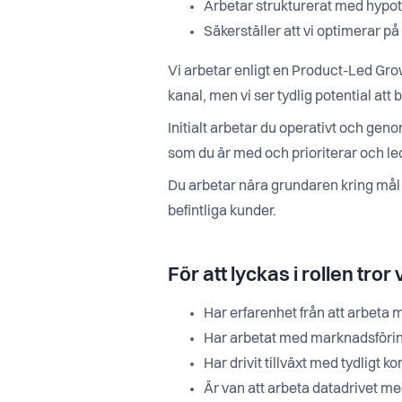
Arbetar strukturerat med hypot
Säkerställer att vi optimerar på i
Vi arbetar enligt en Product-Led Gro
kanal, men vi ser tydlig potential att 
Initialt arbetar du operativt och geno
som du är med och prioriterar och le
Du arbetar nära grundaren kring mål 
befintliga kunder.
För att lyckas i rollen tror 
Har erfarenhet från att arbet
Har arbetat med marknadsförin
Har drivit tillväxt med tydligt 
Är van att arbeta datadrivet m