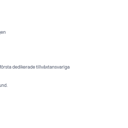
gen
första dedikerade tillväxtansvariga
und.