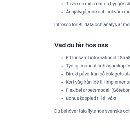
Trivs i en miljö där du bygger st
Är självgående och bekväm med
Intresse för BI, data och analys är m
Vad du får hos oss
Ett lönsamt internationellt Sa
Tydligt mandat och ägarskap öv
Direkt påverkan på bolagets ut
Kort väg från idé till implement
Flexibel arbetsmodell (Göteborg
Bonus kopplad till tillväxt
Du behöver tala flytande svenska och