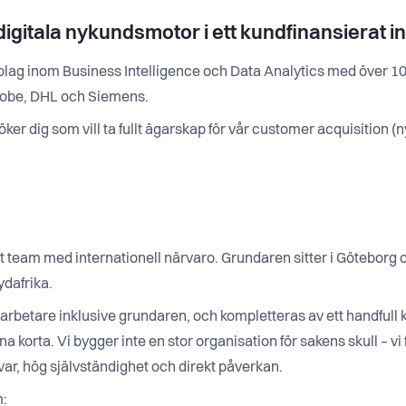
digitala nykundsmotor i ett kundfinansierat i
olag inom Business Intelligence och Data Analytics med över 10
dobe, DHL och Siemens.
h söker dig som vill ta fullt ägarskap för vår customer acquisitio
first team med internationell närvaro. Grundaren sitter i Göteborg
ydafrika.
arbetare inklusive grundaren, och kompletteras av ett handfull
 korta. Vi bygger inte en stor organisation för sakens skull – v
svar, hög självständighet och direkt påverkan.
m: