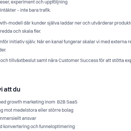
eser, experiment och uppföljning
ntäkter – inte bara trafik.
wth-modell där kunder själva laddar ner och utvärderar produkten
bredda och skala fler.
mför initiativ själv. När en kanal fungerar skalar vi med externa 
der.
och tillväxtbeslut samt nära Customer Success för att stötta e
vi att du
a med growth marketing inom B2B SaaS
g mot medelstora eller större bolag
kommersiellt ansvar
ed konvertering och funneloptimering