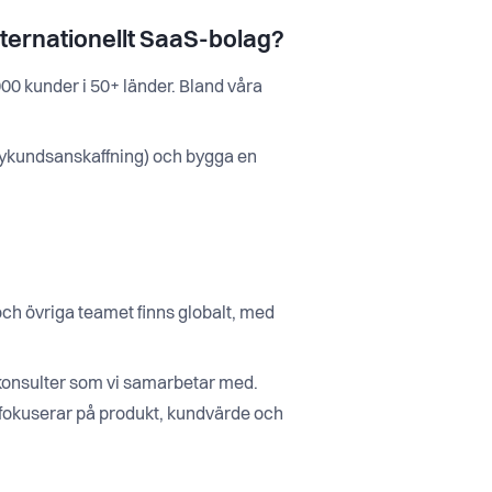
nternationellt SaaS-bolag?
00 kunder i 50+ länder. Bland våra
n (nykundsanskaffning) och bygga en
 och övriga teamet finns globalt, med
 konsulter som vi samarbetar med.
i fokuserar på produkt, kundvärde och