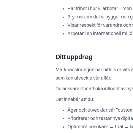
Har frihet i hur vi arbetar – men 
Bryr oss om det vi bygger och gär
Visar respekt för varandra och s
Arbetar i en internationell milj
Ditt uppdrag
Marknadsföringen har hittills drivits
som kan utveckla vår affär.
Du ansvarar för att öka inflödet av n
Det innebär att du:
Äger och utvecklar vår ”custom
Prioriterar och testar nya digit
Optimera besökare → trial → k