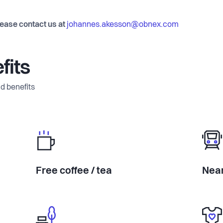
lease contact us at
johannes.akesson@obnex.com
fits
d benefits
Free coffee / tea
Near