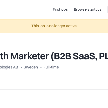
Find jobs
Browse startups
This job is no longer active
h Marketer (B2B SaaS, P
ologies AB
Sweden
Full-time