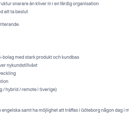
ruktur snarare än kliver in i en färdig organisation
 att ta beslut
eriterande.
aS-bolag med stark produkt och kundbas
er nykundstillväxt
veckling
ation
 / hybrid / remote i Sverige)
 engelska samt ha möjlighet att träffas i Göteborg någon dag i