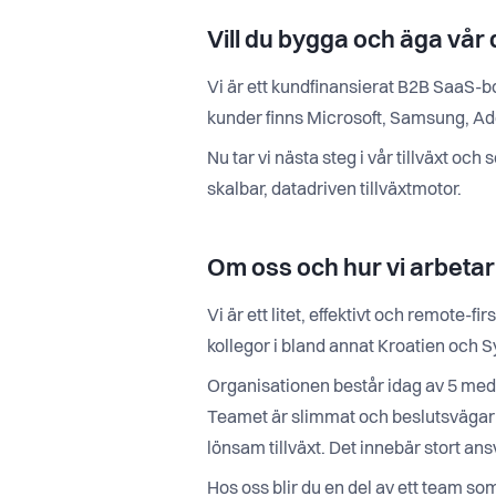
Vill du bygga och äga vår 
Vi är ett kundfinansierat B2B SaaS-b
kunder finns Microsoft, Samsung, A
Nu tar vi nästa steg i vår tillväxt oc
skalbar, datadriven tillväxtmotor.
Om oss och hur vi arbetar
Vi är ett litet, effektivt och remote-
kollegor i bland annat Kroatien och S
Organisationen består idag av 5 med
Teamet är slimmat och beslutsvägarna
lönsam tillväxt. Det innebär stort an
Hos oss blir du en del av ett team so