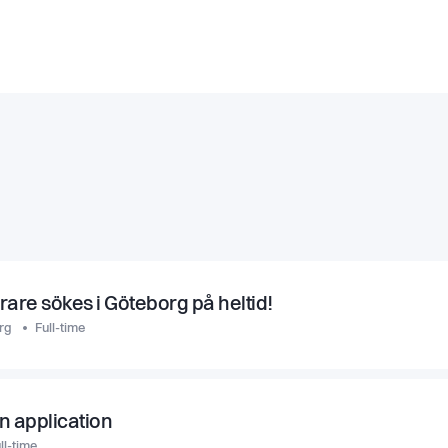
rare sökes i Göteborg på heltid!
rg
Full-time
n application
ll-time