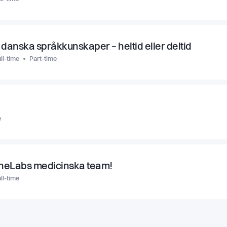
danska språkkunskaper – heltid eller deltid
ll-time
Part-time
e
 OneLabs medicinska team!
ll-time