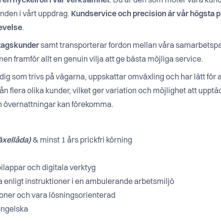
 en nyckelroll i vår verksamhet
. Du är den som möter våra kund
nden i vårt uppdrag.
Kundservice och precision är vår högsta prio
levelse
.
etagskunder
samt transporterar fordon mellan våra samarbetspa
n framför allt en genuin vilja att ge bästa möjliga service.
ig som trivs på vägarna, uppskattar omväxling och har lätt för at
n flera olika kunder, vilket ger variation och möjlighet att uppt
ch övernattningar kan förekomma.
äxellåda)
& minst 1 års prickfri körning
lappar och digitala verktyg
eta enligt instruktioner i en ambulerande arbetsmiljö
oner och vara lösningsorienterad
engelska