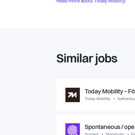
Read more about Today Mobility
Similar jobs
Today Mobility – Fö
Today Mobility
Gothenbu
Spontaneous / ope
Qurrent
Stockholm
Fu