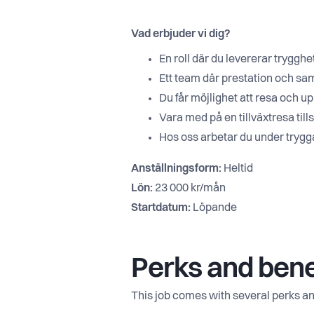
Vad erbjuder vi dig?
En roll där du levererar trygghet
Ett team där prestation och sam
Du får möjlighet att resa och up
Vara med på en tillväxtresa ti
Hos oss arbetar du under trygga
Anställningsform:
Heltid
Lön:
23 000 kr/mån
Startdatum:
Löpande
Perks and bene
This job comes with several perks an