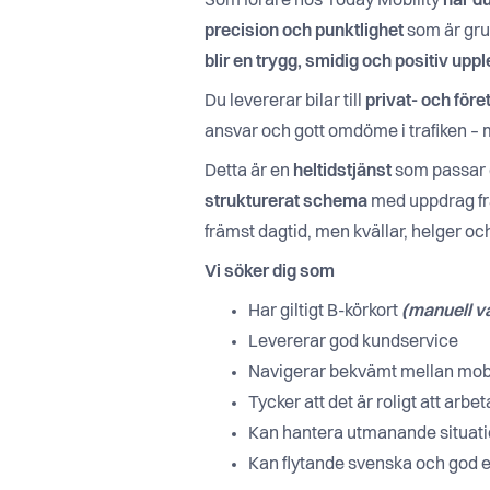
Som förare hos Today Mobility
har du
precision och punktlighet
som är gru
blir en trygg, smidig och positiv upp
Du levererar bilar till
privat- och för
ansvar och gott omdöme i trafiken – me
Detta är en
heltidstjänst
som passar d
strukturerat schema
med uppdrag frå
främst dagtid, men kvällar, helger o
Vi söker dig som
Har giltigt B-körkort
(manuell v
Levererar god kundservice
Navigerar bekvämt mellan mobi
Tycker att det är roligt att arb
Kan hantera utmanande situati
Kan flytande svenska och god 