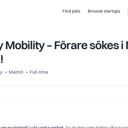
Find jobs
Browse startups
 Mobility – Förare sökes 
!
ty
Malmö
Full-time