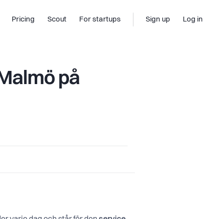
Pricing
Scout
For startups
Sign up
Log in
i Malmö på