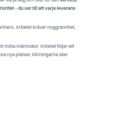
er varje dag och står för den
service,
ritet – du ser till att varje leverans
rtners. Arbetet kräver noggrannhet,
t möta människor. Arbetet följer ett
äcka nya platser. Körningarna sker