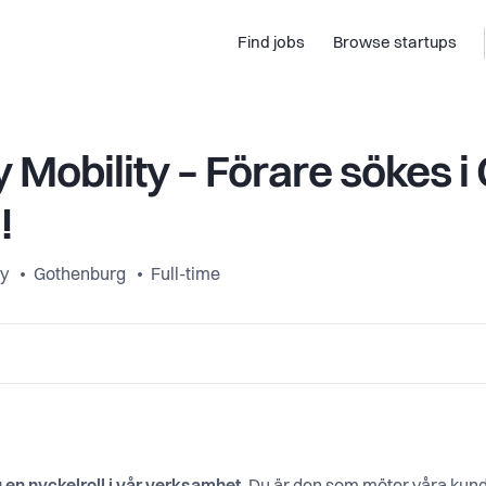
Find jobs
Browse startups
 Mobility – Förare sökes i
!
ty
Gothenburg
Full-time