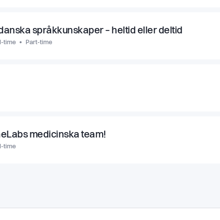
anska språkkunskaper – heltid eller deltid
l-time
Part-time
OneLabs medicinska team!
l-time