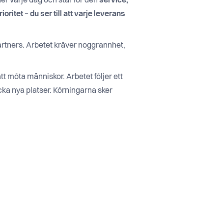
er varje dag och står för den
service,
ritet – du ser till att varje leverans
rtners. Arbetet kräver noggrannhet,
t möta människor. Arbetet följer ett
äcka nya platser. Körningarna sker