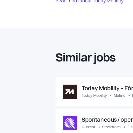
Read more about Today Mobility
Similar jobs
Today Mobility – Fö
Today Mobility
Malmö
Spontaneous / open
Qurrent
Stockholm
Ful