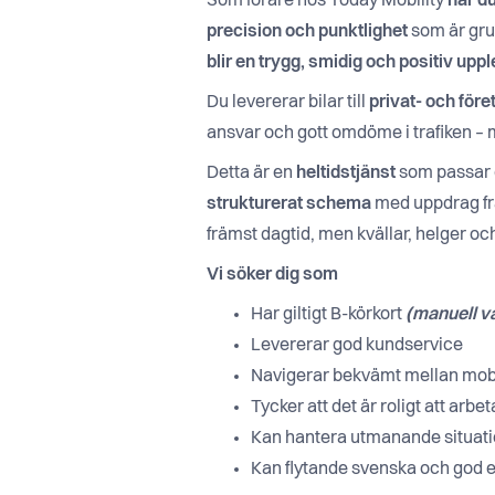
Som förare hos Today Mobility
har du
precision och punktlighet
som är gru
blir en trygg, smidig och positiv upp
Du levererar bilar till
privat- och för
ansvar och gott omdöme i trafiken – me
Detta är en
heltidstjänst
som passar d
strukturerat schema
med uppdrag frå
främst dagtid, men kvällar, helger o
Vi söker dig som
Har giltigt B-körkort
(manuell v
Levererar god kundservice
Navigerar bekvämt mellan mobi
Tycker att det är roligt att arb
Kan hantera utmanande situati
Kan flytande svenska och god 