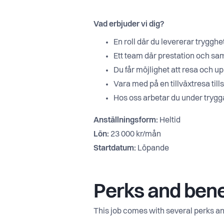
Vad erbjuder vi dig?
En roll där du levererar trygghet
Ett team där prestation och sam
Du får möjlighet att resa och up
Vara med på en tillväxtresa ti
Hos oss arbetar du under trygga
Anställningsform:
Heltid
Lön:
23 000 kr/mån
Startdatum:
Löpande
Perks and bene
This job comes with several perks an