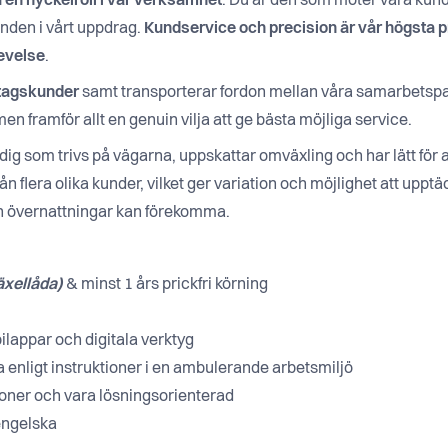
 en nyckelroll i vår verksamhet
. Du är den som möter våra kund
nden i vårt uppdrag.
Kundservice och precision är vår högsta prio
levelse
.
etagskunder
samt transporterar fordon mellan våra samarbetspa
n framför allt en genuin vilja att ge bästa möjliga service.
ig som trivs på vägarna, uppskattar omväxling och har lätt för at
n flera olika kunder, vilket ger variation och möjlighet att uppt
ch övernattningar kan förekomma.
äxellåda)
& minst 1 års prickfri körning
lappar och digitala verktyg
eta enligt instruktioner i en ambulerande arbetsmiljö
oner och vara lösningsorienterad
engelska