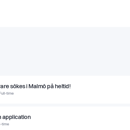
rare sökes i Malmö på heltid!
Full-time
 application
l-time