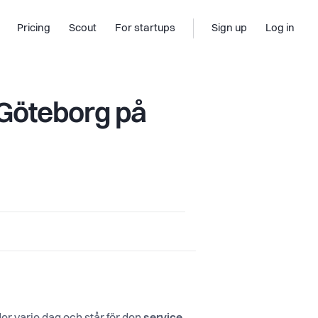
Pricing
Scout
For startups
Sign up
Log in
 Göteborg på