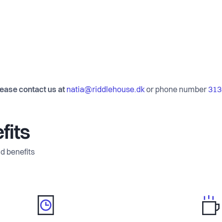
lease contact us at
natia@riddlehouse.dk
or phone number
313
fits
d benefits