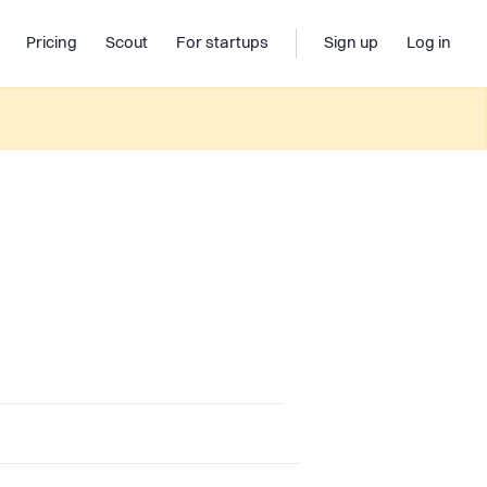
Pricing
Scout
For startups
Sign up
Log in