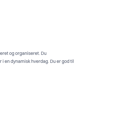
teret og organiseret. Du
r i en dynamisk hverdag. Du er god til