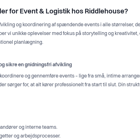
der for Event & Logistik hos Riddlehouse?
afvikling og koordinering af spændende events i alle størrelser, 
vi unikke oplevelser med fokus på storytelling og kreativitet, og
ationel planlægning.
og sikre en gnidningsfri afvikling
t koordinere og gennemføre events – lige fra små, intime arran
 sørger for, at alt kører professionelt fra start til slut. Din stru
andører og interne teams.
dgetter og arbejdsprocesser.