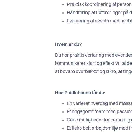
Praktisk koordinering af persona
Håndtering af udfordringer på d
Evaluering af events med henbl
Hvem er du?
Du har praktisk erfaring med eventlede
kommunikerer klart og effektivt, både 
at bevare overblikket og sikre, at tinge
Hos Riddlehouse får du:
En varieret hverdag med masser
Et engageret team med passion 
Gode muligheder for personlig o
Et fleksibelt arbejdsmiljø med f