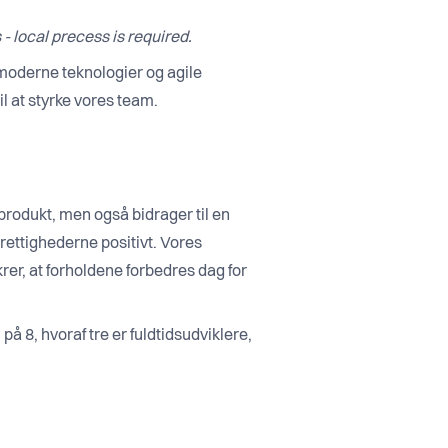
 - local precess is required.
moderne teknologier og agile
l at styrke vores team.
 produkt, men også bidrager til en
rettighederne positivt. Vores
rer, at forholdene forbedres dag for
å 8, hvoraf tre er fuldtidsudviklere,