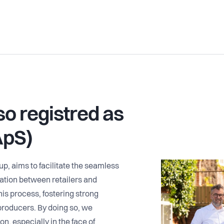
so registred as
ApS)
p, aims to facilitate the seamless
mation between retailers and
this process, fostering strong
producers. By doing so, we
on, especially in the face of