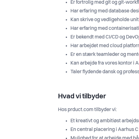
Er fortrolig med git og git-work
Har erfaring med database desi
Kan skrive og vedligeholde unit
Har erfaring med containerisat
Er bekendt med CI/CD og DevO
Har arbejdet med cloud platf
Er en stærk teamleder og mento
Kan arbejde fra vores kontor i
Taler flydende dansk og profes
Hvad vi tilbyder
Hos prduct.com tilbyder vi:
Et kreativt og ambitiøst arbejd
En central placering i Aarhus C
Mulighed for at arbejde med b