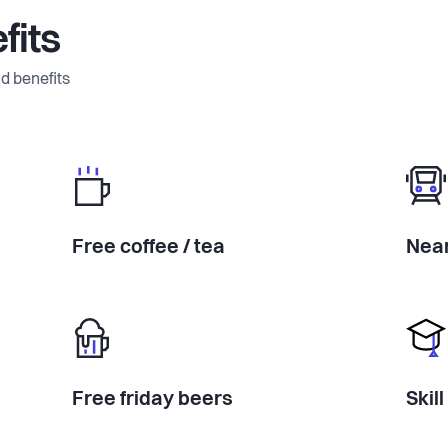
fits
d benefits
Free coffee / tea
Near
Free friday beers
Skil