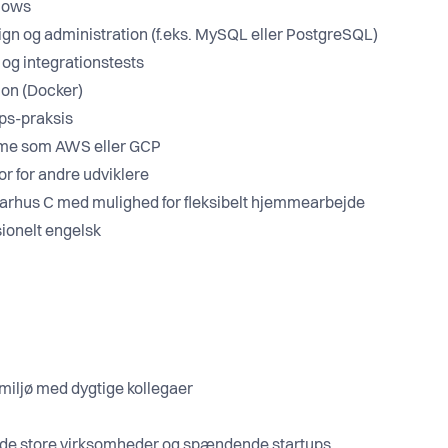
flows
gn og administration (f.eks. MySQL eller PostgreSQL)
 og integrationstests
ion (Docker)
ps-praksis
orme som AWS eller GCP
r for andre udviklere
 Aarhus C med mulighed for fleksibelt hjemmearbejde
sionelt engelsk
smiljø med dygtige kollegaer
åde store virksomheder og spændende startups