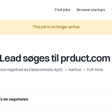
Find jobs
Browse startups
This job is no longer active
Lead søges til prduct.com
Also registred as Datacontexts ApS)
Aarhus
Full-time
To be negotiated