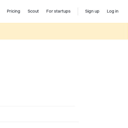
Pricing
Scout
For startups
Sign up
Log in