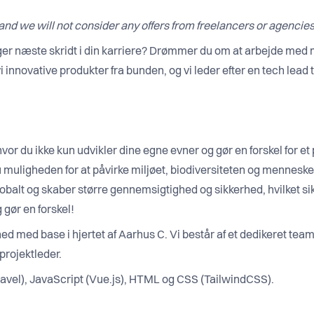
, and we will not consider any offers from freelancers or agencies
ger næste skridt i din karriere? Drømmer du om at arbejde med 
nnovative produkter fra bunden, og vi leder efter en tech lead ti
or du ikke kun udvikler dine egne evner og gør en forskel for et
muligheden for at påvirke miljøet, biodiversiteten og menneske
balt og skaber større gennemsigtighed og sikkerhed, hvilket sik
g gør en forskel!
med base i hjertet af Aarhus C. Vi består af et dedikeret team p
projektleder.
avel), JavaScript (Vue.js), HTML og CSS (TailwindCSS).