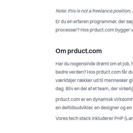
Note: this is not a freelance position
Er du en erfaren programmør, der sø
processer? Hos prduct.com bygger vi i
Om prduct.com
Har du nogensinde drømt om et job, hv
bedre verden? Hos prduct.com får du 
værktøjer rækker ud til mennesker glo
dag. Bliv en del af et team, der virkeli
prduct.com er en dynamisk virksomhed 
en deltidsudvikler, en designer og en 
Vores tech stack inkluderer PHP (Lar