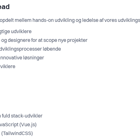
ead
 opdelt mellem hands-on udvikling og ledelse af vores udviklings
gtige udviklere
og designere for at scope nye projekter
udviklingsprocesser løbende
g innovative løsninger
viklere
 fuld stack-udvikler
avaScript (Vue.js)
 (TailwindCSS)