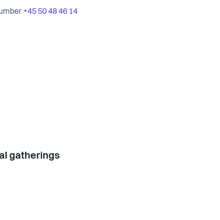
number
+45 50 48 46 14
al gatherings