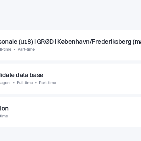
sonale (u18) i GRØD i København/Frederiksberg (ma
ll-time
Part-time
didate data base
hagen
Full-time
Part-time
tion
-time