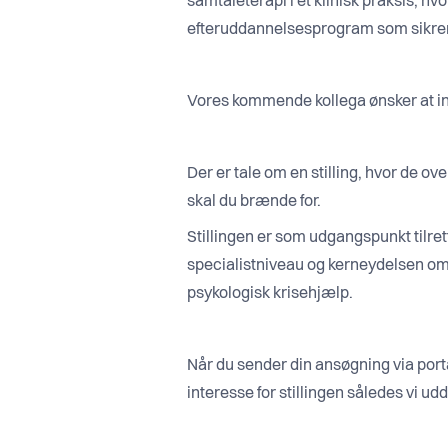
samtaleterapi i et klinisk praksis, h
efteruddannelsesprogram som sikrer 
Vores kommende kollega ønsker at indg
Der er tale om en stilling, hvor de o
skal du brænde for.
Stillingen er som udgangspunkt tilret
specialistniveau og kerneydelsen om
psykologisk krisehjælp.
Når du sender din ansøgning via porta
interesse for stillingen således vi u