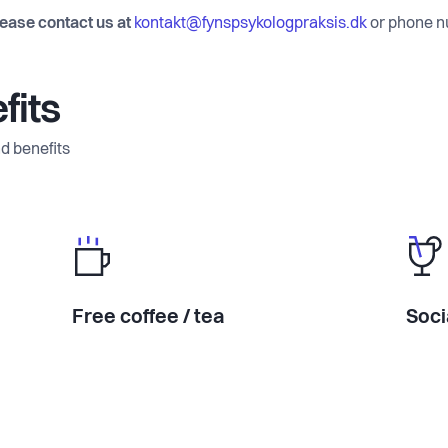
lease contact us at
kontakt@fynspsykologpraksis.dk
or phone 
fits
d benefits
Free coffee / tea
Soci