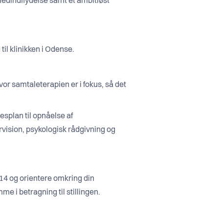
 medindflydelse samt et ambitiøst
il klinikken i Odense.
vor samtaleterapien er i fokus, så det
esplan til opnåelse af
vision, psykologisk rådgivning og
6 14 og orientere omkring din
e i betragning til stillingen.