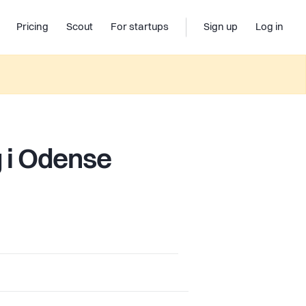
Pricing
Scout
For startups
Sign up
Log in
g i Odense