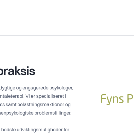
praksis
dygtige og engagerede psykologer,
taleterapi. Vi er specialiseret i
ess samt belastningsreaktioner og
almenpsykologiske problemstillinger.
de bedste udviklingsmuligheder for