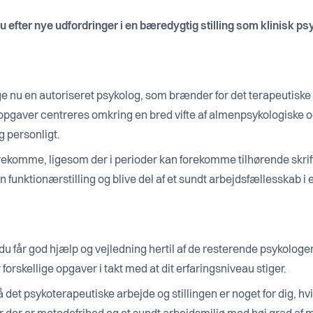
du efter nye udfordringer i en bæredygtig stilling som klinisk 
e nu en autoriseret psykolog, som brænder for det terapeutiske a
pgaver centreres omkring en bred vifte af almenpsykologiske og 
g personligt.
orekomme, ligesom der i perioder kan forekomme tilhørende skrif
en funktionærstilling og blive del af et sundt arbejdsfællesskab i
 du får god hjælp og vejledning hertil af de resterende psykologer i
 forskellige opgaver i takt med at dit erfaringsniveau stiger.
 det psykoterapeutiske arbejde og stillingen er noget for dig, 