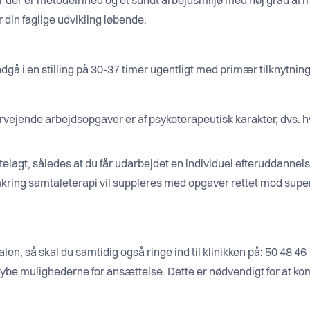
vor der er metodefrihed og et sundt arbejdsmiljø med høj grad af
din faglige udvikling løbende.
å i en stilling på 30-37 timer ugentligt med primær tilknytning t
vervejende arbejdsopgaver er af psykoterapeutisk karakter, dvs. h
telagt, således at du får udarbejdet en individuel efteruddannels
kring samtaleterapi vil suppleres med opgaver rettet mod super
len, så skal du samtidig også ringe ind til klinikken på: 50 48 4
ddybe mulighederne for ansættelse. Dette er nødvendigt for at komm