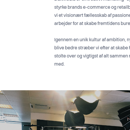
styrke brands e-commerce og retail
vi et visionært fællesskab af passi
arbejder for at skabe fremtidens bur
Igennem en unik kultur af ambition, n
blive bedre stræber vi efter at skabe
stolte over og vigtigst af alt samme
med.