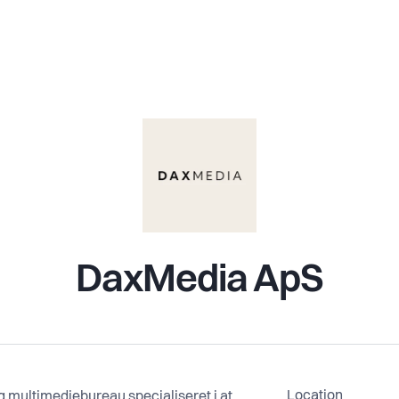
DaxMedia ApS
Location
g multimediebureau specialiseret i at