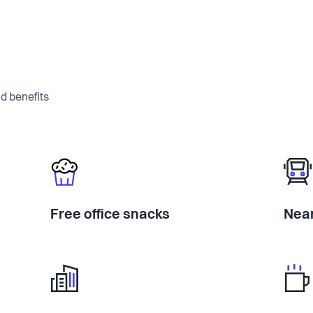
d benefits
Free office snacks
Near