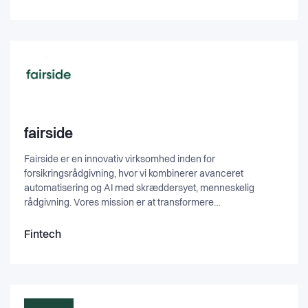
where we are the experts.
fairside
Fairside er en innovativ virksomhed inden for
forsikringsrådgivning, hvor vi kombinerer avanceret
automatisering og AI med skræddersyet, menneskelig
rådgivning. Vores mission er at transformere
forsikringsbranchen ved at levere data-drevne løsninger, der
optimerer risikostyring og beslutningstagning. Vi
Fintech
samarbejder allerede med flere af Danmarks største
virksomheder og leverer moderne løsninger inden for
risikostyring, forsikringsrådgivning og AI-baseret
dataanalyse. Vores team består af erfarne og passionerede
eksperter, der arbejder tæt sammen for at skabe innovative