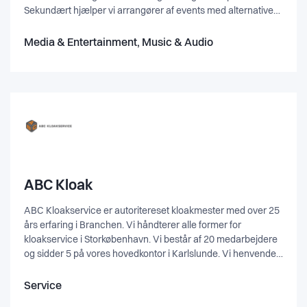
Sekundært hjælper vi arrangører af events med alternative
og overraskende løsninger. Dette gøres med missionen om
at være festens kreative leverandør🚀🧡
Media & Entertainment, Music & Audio
ABC Kloak
ABC Kloakservice er autoritereset kloakmester med over 25
års erfaring i Branchen. Vi håndterer alle former for
kloakservice i Storkøbenhavn. Vi består af 20 medarbejdere
og sidder 5 på vores hovedkontor i Karlslunde. Vi henvender
os til både erhvervs- og privatkunder og det er vigtigt for os,
altid at bibeholde vores høje serviceniveau og
Service
tilfredshedsgrad.