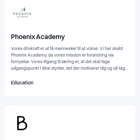
Phoenix Academy
Vores drivkraft er at få mennesker til at vokse. Vi har skabt
Phoenix Academy, da vores mission er forandring via
fornyelse. Vores tilgang til læring er, at det skal tage
udgangspunkt i dine styrker, det der motiverer dig og så tager
vi ansvar for at fremkalde dit fulde potentiale. ✅ Next Level
Masterclass forløb for den karriereorienterede EA, PA,
Education
Chefsekretær m.fl. ✅ Pro Level Masterclass forløb for
nøglepersoner med specialistviden. ✅ Personligt Lederskab
workshop som handler om at lære sig selv bedre at kende
både privat og professionelt. ✅ Play Your Talent er et
innovativt ledelses-og udviklingsværktøj, som afdækker dine
talenter og potentiale på kun 12 minutter. ✅ Gør din
virksomhed robust workshop som handler om hvordan man
træffer gode beslutninger - både i medvind og modvind. ✅