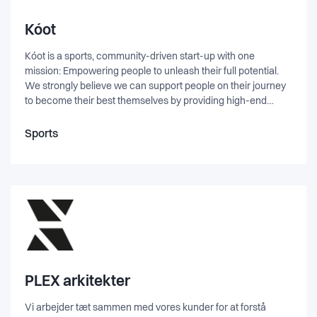
iTunes, Google etc. This enables brands to reach new and
existing customers as large numbers of business decision-
Kóot
makers and consumers listen to podcasts.
Kóot is a sports, community-driven start-up with one
mission: Empowering people to unleash their full potential.
We strongly believe we can support people on their journey
to become their best themselves by providing high-end
products and services. Everything started one day when we
were discussing how sportswear often is either fashionable
Sports
or comfortable, and we decided to merge these two aspects
into one. Sportswear is also a fashion industry, so why not go
elegant? We believe that self-confidence and comfort are
key in people's motivation and thus performance. People
deserve products designed to perform, and because we
believe in people, we believe you deserve Kóot.
PLEX arkitekter
Vi arbejder tæt sammen med vores kunder for at forstå