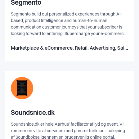
discovery/product development phase. Right now we have a
Segmento
BETA version of our Uptainer placed at Det Bæredygtige
Segmento build out personalized experiences through AI-
Forsamlingshus, and are using this to gather insight for our
based, product Intelligence and human-to-human
1.0 design of the Uptainer. We expect that to be ready for
communication customer journeys that your subscriber is
launch in primo 2024.
looking forward to entering. Supercharge your e-commerce
business through a personalized shopping experience, that
is equal to the fantastic customer service in a real-life shop.
Marketplace & eCommerce, Retail, Advertising, Sales & Marketing
Soundsnice.dk
Soundsnice.dk er hele Aarhus’ facilitator af lyd og event. Vi
rummer en vifte af services med primær funktion i udlejning
af Soundbokse igennem en brugervenlig online portal.