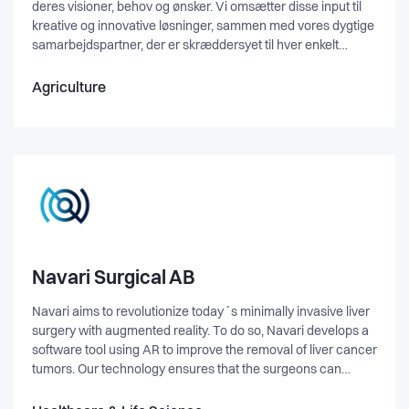
deres visioner, behov og ønsker. Vi omsætter disse input til
kreative og innovative løsninger, sammen med vores dygtige
samarbejdspartner, der er skræddersyet til hver enkelt
kundes specifikke krav og forventninger. PLEX arkitekter er
også stærkt engageret i bæredygtighed og miljømæssig
Agriculture
bevidsthed. Vi tror på, at arkitektur kan spille en afgørende
rolle i at skabe en mere bæredygtig fremtid. Derfor integrerer
vi grønne og energieffektive løsninger og stræber efter at
minimere den miljømæssige påvirkning af vores projekter. Vi
tror på, at bæredygtighed og æstetik kan gå hånd i hånd og
skabe bygninger, der er smukke, funktionelle og miljøvenlige
på samme tid. Vores ekspertise spænder over en bred vifte
af forskellige typer byggerier. Vi har erfaring med at
projektere og realisere alt fra private boliger og
boligkomplekser til kontorbygninger og butikker. Uanset
Navari Surgical AB
størrelsen eller typen af projektet, er vores mål altid at levere
Navari aims to revolutionize today´s minimally invasive liver
enestående løsninger, der opfylder kundens behov og
surgery with augmented reality. To do so, Navari develops a
forventninger.
software tool using AR to improve the removal of liver cancer
tumors. Our technology ensures that the surgeons can
navigate themselves during the surgery in an easy way,
enabling them to locate and remove the tumor in the safest,