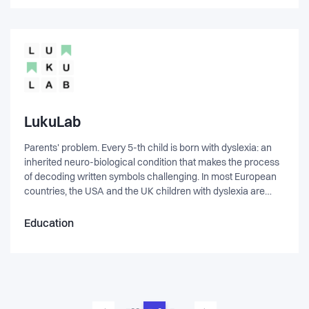
LukuLab
Parents' problem. Every 5-th child is born with dyslexia: an
inherited neuro-biological condition that makes the process
of decoding written symbols challenging. In most European
countries, the USA and the UK children with dyslexia are
entitled for a free state-funded help. In an ideal educational
system a highly professional teacher identifies challenges of
Education
a struggling learner, the child is quickly referred to a state-
funded assessment, every child with reading disabilities gets
immediate free remediation. In the educational systems as
they are in the post-pandemic era we see persistent acute
shortages of qualified literacy and special education
teachers and waiting lists of between 6 and 24 months for