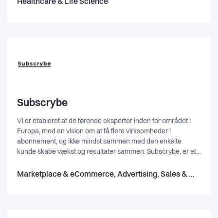
Healthcare & Life Science
quickest, and most precise way.
Subscrybe
Vi er etableret af de førende eksperter inden for området i
Europa, med en vision om at få flere virksomheder i
abonnement, og ikke mindst sammen med den enkelte
kunde skabe vækst og resultater sammen. Subscrybe, er et
13 år gammelt konsulenthus med kontor i København,
Aarhus og Oslo, som arbejder med strategiske
Marketplace & eCommerce, Advertising, Sales & Marketing
udviklingsprojekter og skaber hele abonnementsstrategien
for et væld af nordiske virksomheder.