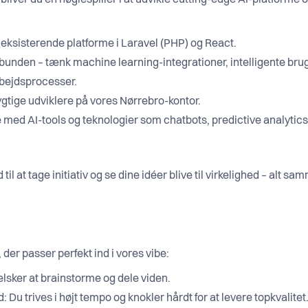
liver du en nøglespiller i at udvikle cutting-edge AI-platforme
 eksisterende platforme i Laravel (PHP) og React.
 bunden – tænk machine learning-integrationer, intelligente bru
rbejdsprocesser.
ygtige udviklere på vores Nørrebro-kontor.
 med AI-tools og teknologier som chatbots, predictive analytic
d til at tage initiativ og se dine idéer blive til virkelighed – alt s
, der passer perfekt ind i vores vibe:
lsker at brainstorme og dele viden.
Du trives i højt tempo og knokler hårdt for at levere topkvalitet