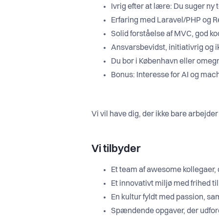
Ivrig efter at lære: Du suger ny
Erfaring med Laravel/PHP og Re
Solid forståelse af MVC, god k
Ansvarsbevidst, initiativrig og 
Du bor i København eller omegn
Bonus: Interesse for AI og mac
Vi vil have dig, der ikke bare arbejde
Vi tilbyder
Et team af awesome kollegaer, d
Et innovativt miljø med frihed ti
En kultur fyldt med passion, sa
Spændende opgaver, der udfordr