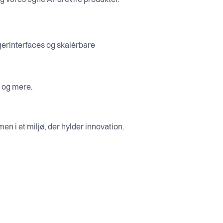
 og vores egne AI-drevne produkter.
gerinterfaces og skalérbare
s og mere.
ammen i et miljø, der hylder innovation.
.