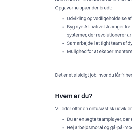
Som Laravel & React udvikler hos os b
Opgaverne spænder bredt:
Udvikling og vedligeholdelse af
Byg nye AI-native løsninger fra
systemer, der revolutionerer a
Samarbejde i et tight team af d
Mulighed for at eksperimentere
Det er et alsidigt job, hvor du får frihe
Hvem er du?
Vi leder efter en entusiastisk udvikler
Du er en ægte teamplayer, der e
Høj arbejdsmoral og gå-på-mod: 