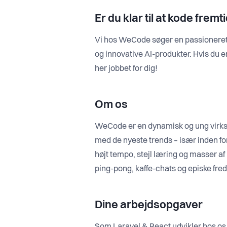
Er du klar til at kode frem
Vi hos WeCode søger en passioneret u
og innovative AI-produkter. Hvis du er
her jobbet for dig!
Om os
WeCode er en dynamisk og ung virkso
med de nyeste trends – især inden for 
højt tempo, stejl læring og masser af 
ping-pong, kaffe-chats og episke fred
Dine arbejdsopgaver