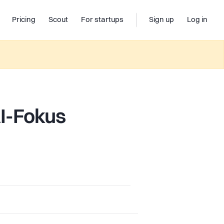
Pricing
Scout
For startups
Sign up
Log in
AI-Fokus