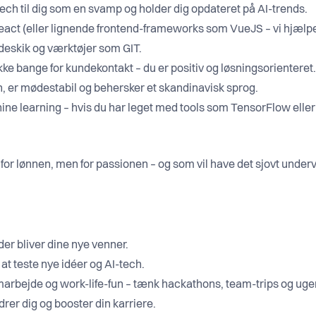
 tech til dig som en svamp og holder dig opdateret på AI-trends.
act (eller lignende frontend-frameworks som VueJS – vi hjælper 
odeskik og værktøjer som GIT.
ikke bange for kundekontakt – du er positiv og løsningsorienteret.
, er mødestabil og behersker et skandinavisk sprog.
hine learning – hvis du har leget med tools som TensorFlow elle
r for lønnen, men for passionen – og som vil have det sjovt underv
er bliver dine nye venner.
l at teste nye idéer og AI-tech.
marbejde og work-life-fun – tænk hackathons, team-trips og ugen
er dig og booster din karriere.