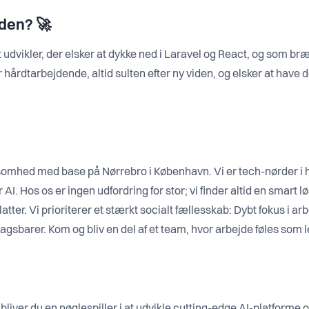
tiden?
🚀
dvikler, der elsker at dykke ned i Laravel og React, og som bræ
 hårdtarbejdende, altid sulten efter ny viden, og elsker at have d
mhed med base på Nørrebro i København. Vi er tech-nørder i h
AI. Hos os er ingen udfordring for stor; vi finder altid en smart 
latter. Vi prioriterer et stærkt socialt fællesskab: Dybt fokus i 
agsbarer. Kom og bliv en del af et team, hvor arbejde føles som l